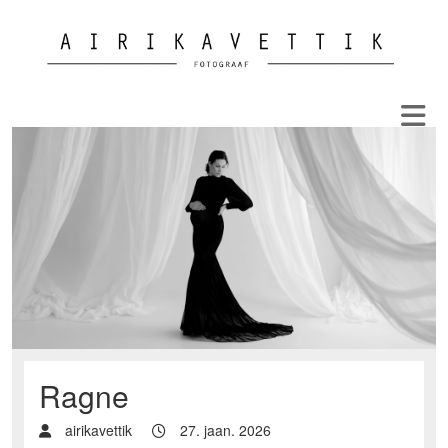
Ragne
airikavettik
27. jaan. 2026