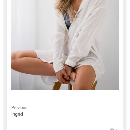
Previous
Previous
Ingrid
post:
Next