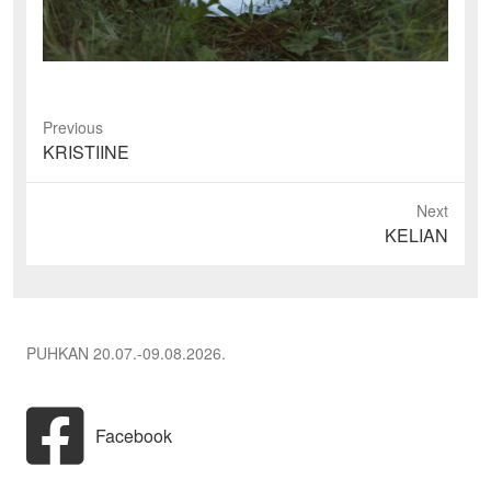
Previous
Previous
KRISTIINE
post:
Next
Next
KELIAN
post:
PUHKAN 20.07.-09.08.2026.
Facebook