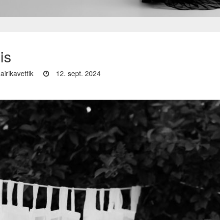
is
airikavettik
12. sept. 2024