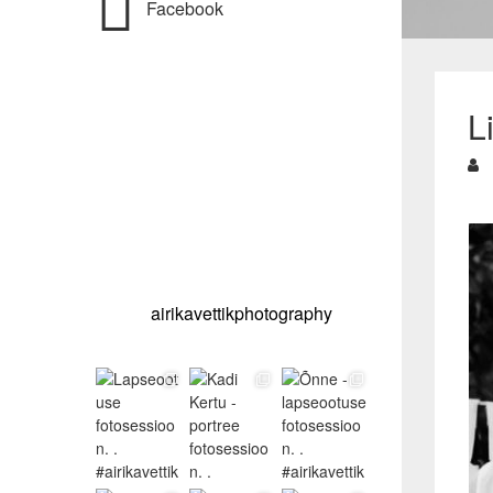
Facebook
Li
airikavettikphotography