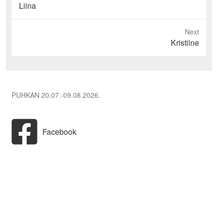
Previous
Liina
post:
Next
Next
Kristiine
post:
PUHKAN 20.07.-09.08.2026.
Facebook