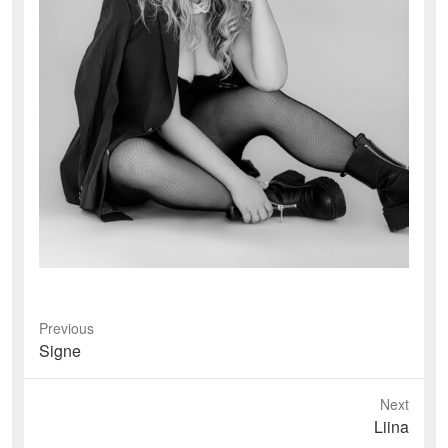
Previous
Previous
Signe
post:
Next
Next
Liina