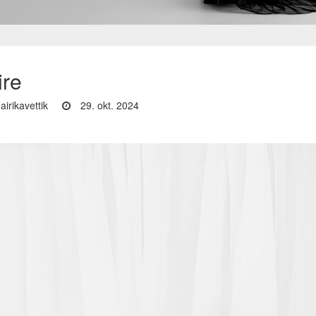
ire
airikavettik
29. okt. 2024