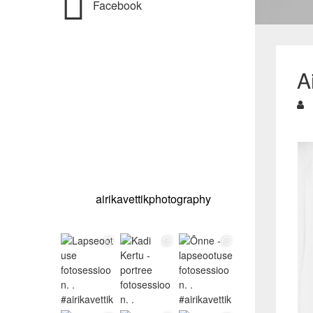
Facebook
A
airikavettikphotography